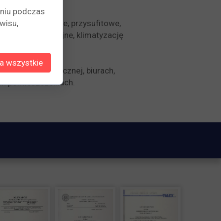
eniu podczas
wisu,
we, przypodłogowe, przysufitowe,
ntrale wentylacyjne, klimatyzację
a wszystkie
teczności publicznej, biurach,
ych pomieszczeniach.