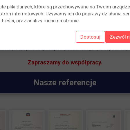
ałe pliki danych, które są przechowywane na Twoim urządz
stron internetowych. Używamy ich do poprawy działania ser
matyzatory split i multi split
: naścienne, kasetonowe, kanało
 Oferujemy również pompy ciepła, centrale rekuperacyjne, ce
 treści, oraz analizy ruchu na stronie.
precyzyjną, systemy klimatyzacyjne VRF, kurtyny powietrza.
Dostosuj
Zezwól n
isujemy klimatyzację w mieszkaniach, domach, budynkach uży
auracjach, aptekach, sklepach, halach magazynowych i inn
Zapraszamy do współpracy.
Nasze referencje