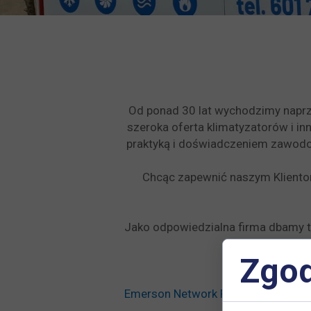
Od ponad 30 lat wychodzimy naprz
szeroka oferta klimatyzatorów i in
praktyką i doświadczeniem zawodow
Chcąc zapewnić naszym Klientom
Jako odpowiedzialna firma dbamy ta
Zgod
Emerson Network Power, FUJITSU, M