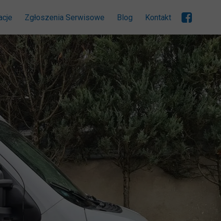
acje
Zgłoszenia Serwisowe
Blog
Kontakt
lit
zeń
wa
RF