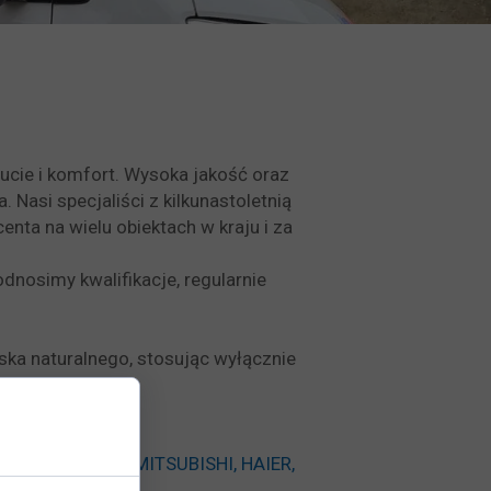
cie i komfort. Wysoka jakość oraz
Nasi specjaliści z kilkunastoletnią
ta na wielu obiektach w kraju i za
nosimy kwalifikacje, regularnie
ska naturalnego, stosując wyłącznie
SANYO, SAMSUNG, MITSUBISHI, HAIER,