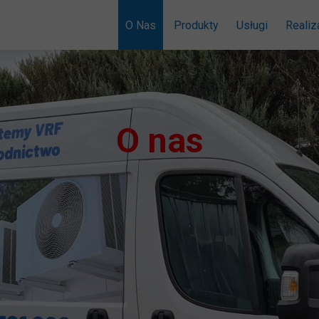
O Nas
Produkty
Usługi
Realiz
Klimatyzacja Split i Multi Sp
Montaż urząd
Klimatyzacja precyzyjna
Serwis i napra
O nas
Systemy klimatyzacyjne V
Agregaty wody lodowej
Centrale wentylacyjne
Pompy ciepła
Rekuperacja
Kurtyny powietrza
Klimatyzatory mobilne