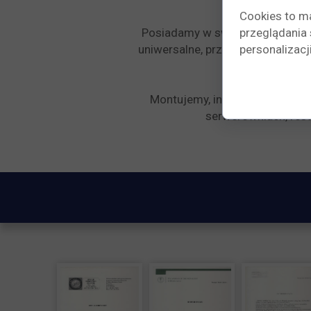
Cookies to m
Posiadamy w swojej ofercie
przeglądania 
kli
uniwersalne, przenośne, mobilne.
personalizacji
Montujemy, instalujemy i serw
serwerowniach, rest