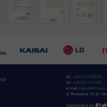
tel.
+48 618728000
POZ
tel.
+48 601701999
e-mail:
biuro@klimapoz
ul. Browarna 10, 61-0
Zapraszamy na: