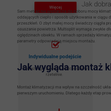
Jak dobra
Więcej
Sam metraż nie wystarcza do doboru mocy klimat
oddających ciepło i sposób użytkowania w ciągu d
przeszkleń. O zbyt małej mocy świadczy ciągła pra
osuszanie powietrza. Multisplit wymaga zwykle dł
oględzinach obiektu. W ramach sprzedaży klimatyz
parametry odpowiadają miejscu montażu.
Indywidualne podejście
Jak wygląda montaż kli
Do każdego zlecenia podchodzimy
rzetelnie.
Montaż klimatyzacji ma wpływ na szczelność układ
pierwszym uruchomieniu. Dlatego każdy etap prow