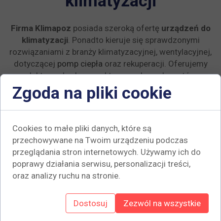
klimatyzacji
Firma Klimapoz
posiada szeroką ofertę
urządzeń do
klimatyzacji
. Ponadto kieruje się sprawdzonymi
rozwiązaniami z branży klimatyzacyjnej, wentylacyjnej,
dotyczącej
pomp ciepła
oraz rekuperacji. Oferujemy
produkty pochodzące od topowych producentów na
rynku.
Zgoda na pliki cookie
Cookies to małe pliki danych, które są
przechowywane na Twoim urządzeniu podczas
przeglądania stron internetowych. Używamy ich do
poprawy działania serwisu, personalizacji treści,
oraz analizy ruchu na stronie.
Dostosuj
Zezwól na wszystkie