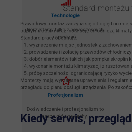
Standard montażu 
Technologie
Prawidłowy montaż zaczyna się od oględzin miejsc
Korzystamy tylko z nowoczesnych
odpływ skroplin oraz instalację chłodniczą klima
rozwiązań.
Standard pracy obejmuje:
wyznaczenie miejsc jednostek z zachowanie
prowadzenie i izolację przewodów chłodniczy
dobór elementów takich jak pompka skroplin k
wykonanie montażu klimatyzacji z rusztowania
próbę szczelności ograniczającą ryzyko wyci
Monterzy mają wymagane uprawnienia i regularnie 
przeglądu do planu obsługi urządzenia. Po zakońc
Profesjonalizm
Doświadczenie i profesjonalizm to
Kiedy serwis, przegląd
nasze główne cechy.