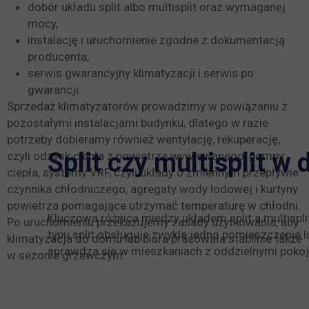
dobór układu split albo multisplit oraz wymaganej
mocy,
instalację i uruchomienie zgodne z dokumentacją
producenta,
serwis gwarancyjny klimatyzacji i serwis po
gwarancji.
Sprzedaż klimatyzatorów prowadzimy w powiązaniu z
pozostałymi instalacjami budynku, dlatego w razie
potrzeby dobieramy również wentylację, rekuperację,
Split czy multisplit w
czyli odzysk ciepła z powietrza wywiewanego, pompy
ciepła, systemy VRF, czyli układy o zmiennym przepływie
czynnika chłodniczego, agregaty wody lodowej i kurtyny
powietrza pomagające utrzymać temperaturę w chłodni.
Kluczowa różnica między układem split a multispl
Po uruchomieniu przekazujemy zasady użytkowania, aby
typu split obsługuje zwykle jedno pomieszczenie lu
klimatyzacja do domu lub biura pracowała stabilnie także
sprawdza się w mieszkaniach z oddzielnymi pokoj
w sezonie grzewczym.