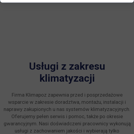
Usługi z zakresu
klimatyzacji
Firma Klimapoz zapewnia przed i posprzedażowe
wsparcie w zakresie doradztwa, montażu, instalacji i
naprawy zakupionych u nas systemów klimatyzacyjnych.
Oferujemy pełen serwis i pomoc, także po okresie
gwarancyjnym. Nasi doświadczeni pracownicy wykonują
usługi z zachowaniem jakości i wybierają tylko